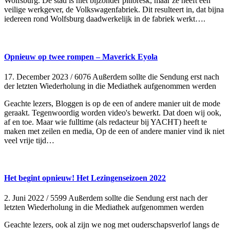
Wolfsburg. De stad is niet bijzonder pittoresk, maar ze heeft een
veilige werkgever, de Volkswagenfabriek. Dit resulteert in, dat bijna
iedereen rond Wolfsburg daadwerkelijk in de fabriek werkt….
Opnieuw op twee rompen – Maverick Eyola
17. December 2023
/
6076 Außerdem sollte die Sendung erst nach
der letzten Wiederholung in die Mediathek aufgenommen werden
Geachte lezers, Bloggen is op de een of andere manier uit de mode
geraakt. Tegenwoordig worden video's bewerkt. Dat doen wij ook,
af en toe. Maar wie fulltime (als redacteur bij YACHT) heeft te
maken met zeilen en media, Op de een of andere manier vind ik niet
veel vrije tijd…
Het begint opnieuw! Het Lezingenseizoen 2022
2. Juni 2022
/
5599 Außerdem sollte die Sendung erst nach der
letzten Wiederholung in die Mediathek aufgenommen werden
Geachte lezers, ook al zijn we nog met ouderschapsverlof langs de