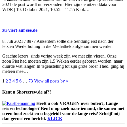
2021 de post wordt nu verzonden. Hier zijn de uitzenddata voor
WDR | 19. Oktober 2021, 10:55 – 11:55 Klok…
zu-viert-auf-see.de
8. Juli 2021
/
8977 Außerdem sollte die Sendung erst nach der
letzten Wiederholung in die Mediathek aufgenommen werden
Geachte lezers, sinds vorige week zijn we met zijn vieren. Onze
zoon Piet had moeten zijn 1,5 Weken eerder geboren worden, maar
duurde wat langer. In tegenstelling tot zijn grote broer Theo, ging hij
meteen mee…
1
2
3
4
5
6
…
73
View all posts by »
Kent u Shorecrew.de al??
Heeft u ook VRAGEN over boten?, Lange
reis en technologie? Bent u op zoek naar iemand, die samen met
u een boot zoekt en u begeleidt voor de lange reis? Schrijf mij
dan gerust een bericht.
KLICK