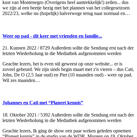
kust van Montenegro (Overigens heel aantrekkelijk!) zeilen... dus
we zijn al een beetje bezig met het plannen van het collegeseizoen
2022/23, welke nu (hopelijk) halverwege terug naar normaal en…
Weer op pad - dit keer met vrienden en familie...
21. Kunnen 2022
/
8729 Außerdem sollte die Sendung erst nach der
letzten Wiederholung in die Mediathek aufgenommen werden
Geachte lezers, het is even stil geweest op onze website... er is
zoveel gebeurd. We zijn sinds begin maart met z'n vieren – dus Cati,
John, De O (2,5 Jaar oud) en Piet (10 maanden oud) - weer op pad.
Wil zes maanden…
Johannes en Cati met “Planeet kennis”
18. Oktober 2021
/
5392 Außerdem sollte die Sendung erst nach der
letzten Wiederholung in die Mediathek aufgenommen werden
Geachte lezers, Ik ging de show een paar weken geleden opnemen
“Planeet kennis” in de studio van de WDR. Morgen op 19. Oktober