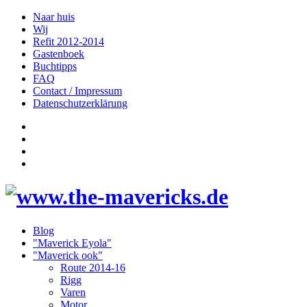
Naar huis
Wij
Refit 2012-2014
Gastenboek
Buchtipps
FAQ
Contact / Impressum
Datenschutzerklärung
Blog
"Maverick Eyola"
"Maverick ook"
Route 2014-16
Rigg
Varen
Motor